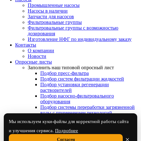
Промышленные насосы
Насосы в наличии
Запчасти для насосов
Фильтровальные группы
Фильтровальные группы с возможностью
дозирования
Изготовление НФГ по индивидуальному заказу
Контакты
О компании
Новости
Опросные листы
Заполнить наш типовой опросный лист
Подбор пресс-фильтра
Подбор систем фильтрации жидкостей
Подбор установки регенерации
растворителей
Подбор насосно-фильтровального
оборудования
Подбор системы переработки загрязненной
воды с применением технологий
выпаривания
Мы используем куки-файлы для корректной работы сайта
Отправьте нам Ваш готовый опросный лист
Ответы на часто задаваемые вопросы
и улучшения сервиса.
Подробнее
×
Согласен