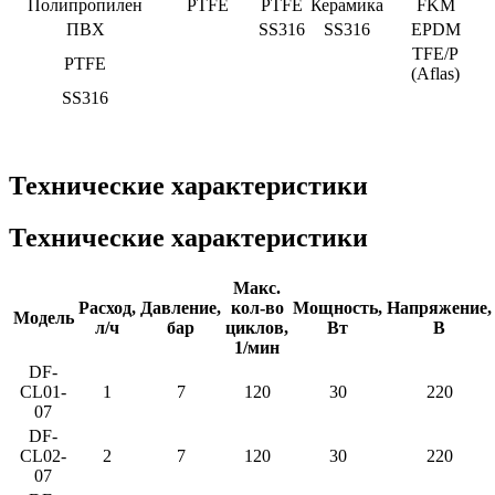
Полипропилен
PTFE
PTFE
Керамика
FKM
ПВХ
SS316
SS316
EPDM
TFE/P
PTFE
(Aflas)
SS316
Технические характеристики
Технические характеристики
Макс.
Расход,
Давление,
кол-во
Мощность,
Напряжение,
Модель
л/ч
бар
циклов,
Вт
В
1/мин
DF-
CL01-
1
7
120
30
220
07
DF-
CL02-
2
7
120
30
220
07