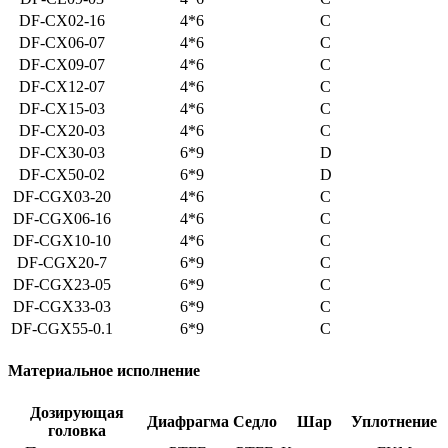
DF-CX02-16
4*6
C
DF-CX06-07
4*6
C
DF-CX09-07
4*6
C
DF-CX12-07
4*6
C
DF-CX15-03
4*6
C
DF-CX20-03
4*6
C
DF-CX30-03
6*9
D
DF-CX50-02
6*9
D
DF-CGX03-20
4*6
C
DF-CGX06-16
4*6
C
DF-CGX10-10
4*6
C
DF-CGX20-7
6*9
C
DF-CGX23-05
6*9
C
DF-CGX33-03
6*9
C
DF-CGX55-0.1
6*9
C
Материальное исполнение
Дозирующая
Диафрагма
Седло
Шар
Уплотнение
головка