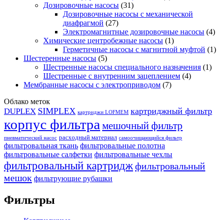
Дозировочные насосы
(31)
Дозировочные насосы с механической
диафрагмой
(27)
Электромагнитные дозировочные насосы
(4)
Химические центробежные насосы
(1)
Герметичные насосы с магнитной муфтой
(1)
Шестеренные насосы
(5)
Шестренные насосы специального назначения
(1)
Шестренные с внутренним зацеплением
(4)
Мембранные насосы с электроприводом
(7)
Облако меток
SIMPLEX
картриджный фильтр
DUPLEX
картриджи LOFMEM
корпус фильтра
мешочный фильтр
расходный материал
пневматический насос
самоочищающийся фильтр
фильтровальная ткань
фильтровальные полотна
фильтровальные салфетки
фильтровальные чехлы
фильтровальный картридж
фильтровальный
мешок
фильтрующие рубашки
Фильтры