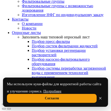
Фильтровальные группы
Фильтровальные группы с возможностью
дозирования
Изготовление НФГ по индивидуальному заказу
Контакты
О компании
Новости
Опросные листы
Заполнить наш типовой опросный лист
Подбор пресс-фильтра
Подбор систем фильтрации жидкостей
Подбор установки регенерации
растворителей
Подбор насосно-фильтровального
оборудования
Подбор системы переработки загрязненной
воды с применением технологий
выпаривания
Отправьте нам Ваш готовый опросный лист
Мы используем куки-файлы для корректной работы сайта
Ответы на часто задаваемые вопросы
и улучшения сервиса.
Подробнее
×
Согласен