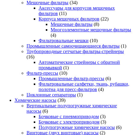
Мешочные фильтры
(34)
Аксессуары для корпусов мешочных
фильтров
(11)
Корпуса мешочных фильтров
(22)
Мешочные фильтры
(8)
Многоэлементные мешочные фильтры
(4)
Фильтровальные мешки
(10)
Промышленные самоочищающиеся фильтры
(1)
Трубопроводные сетчатые фильтры-стрейнеры
(16)
Автоматические стрейнеры с обратной
промывкой
(1)
Фильтр-прессы
(10)
Промышленные фильтр-прессы
(6)
Фильтровальные салфетки, ткань, рубашки,
полотна для пресс-фильтров
(4)
Циклонные сепараторы
(1)
Химические насосы
(39)
Вертикальные полупогружные химические
насосы
(6)
Бочковые с пневмоприводом
(3)
Бочковые с электроприводом
(3)
Полупогружные химические насосы
(6)
Винтовые (двух винтовые) насосы
(2)