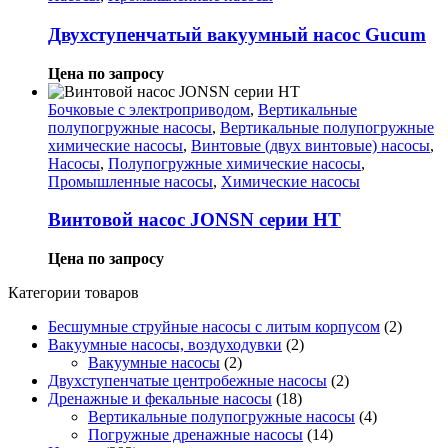
Двухступенчатый вакуумный насос Gucum
Цена по запросу
Бочковые с электроприводом
,
Вертикальные
полупогружные насосы
,
Вертикальные полупогружные
химические насосы
,
Винтовые (двух винтовые) насосы
,
Насосы
,
Полупогружные химические насосы
,
Промышленные насосы
,
Химические насосы
Винтовой насос JONSN серии HT
Цена по запросу
Категории товаров
Бесшумные струйные насосы с литым корпусом
(2)
Вакуумные насосы, воздуходувки
(2)
Вакуумные насосы
(2)
Двухступенчатые центробежные насосы
(2)
Дренажные и фекальные насосы
(18)
Вертикальные полупогружные насосы
(4)
Погружные дренажные насосы
(14)