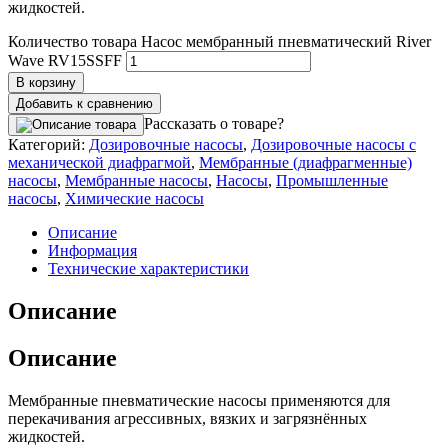
жидкостей.
Количество товара Насос мембранный пневматический River
Wave RV15SSFF
В корзину
Добавить к сравнению
Рассказать о товаре?
Категорий:
Дозировочные насосы
,
Дозировочные насосы с
механической диафрагмой
,
Мембранные (диафрагменные)
насосы
,
Мембранные насосы
,
Насосы
,
Промышленные
насосы
,
Химические насосы
Описание
Информация
Технические характеристики
Описание
Описание
Мембранные пневматические насосы применяются для
перекачивания агрессивных, вязких и загрязнённых
жидкостей.