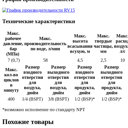
Технические характеристики
Макс.
Макс.
Макс.
Макс
рабочее
Макс.
высота
твердые
расхо
давление,
производительность
всасывания
частицы,
воздух
бар
по воде, л/мин
всухую,
м
мм
л/с
(МПа)
7 (0,7)
58
4,5
2,5
10
Размер
Размер
Размер
Размер
Макс.
входного
выходного
входного
выходного
кол-во
отверстия
отверстия
отверстия
отверстия
циклов
для
для
для
для
в
воздуха,
воздуха,
продукта,
продукта,
минуту
дюйм
дюйм
дюйм
дюйм
400
1/4 (BSPT)
3/8 (BSPT)
1/2 (BSP)*
1/2 (BSP)*
*возможно исполнение по стандарту NPT
Похожие товары