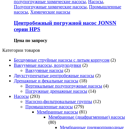
полупогружные химические насосы
,
Насосы
,
Полупогружные химические насосы
,
Промышленные
насосы
,
Химические насосы
Центробежный погружной насос JONSN
серии HPS
Цена по запросу
Категории товаров
Бесшумные струйные насосы с литым корпусом
(2)
Вакуумные насосы, воздуходувки
(2)
Вакуумные насосы
(2)
Двухступенчатые центробежные насосы
(2)
Дренажные и фекальные насосы
(18)
Вертикальные полупогружные насосы
(4)
Погружные дренажные насосы
(14)
Насосы
(293)
Насосно-фильтровальные группы
(12)
Промышленные насосы
(279)
Мембранные насосы
(81)
Мембранные (диафрагменные) насосы
(80)
Мембранные пневмоприводные