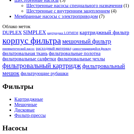
Шестеренные насосы
(5)
Шестренные насосы специального назначения
(1)
Шестренные с внутренним зацеплением
(4)
Мембранные насосы с электроприводом
(7)
Облако меток
SIMPLEX
картриджный фильтр
DUPLEX
картриджи LOFMEM
корпус фильтра
мешочный фильтр
расходный материал
пневматический насос
самоочищающийся фильтр
фильтровальная ткань
фильтровальные полотна
фильтровальные салфетки
фильтровальные чехлы
фильтровальный картридж
фильтровальный
мешок
фильтрующие рубашки
Фильтры
Картриджные
Мешочные
Дисковые
Фильтр-прессы
Насосы