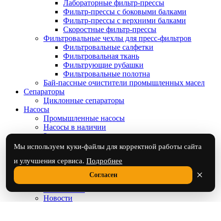
Лабораторные фильтр-прессы
Фильтр-прессы с боковыми балками
Фильтр-прессы с верхними балками
Скоростные фильтр-прессы
Фильтровальные чехлы для пресс-фильтров
Фильтровальные салфетки
Фильтровальная ткань
Фильтрующие рубашки
Фильтровальные полотна
Бай-пассные очистители промышленных масел
Сепараторы
Циклонные сепараторы
Насосы
Промышленные насосы
Насосы в наличии
Запчасти для насосов
Фильтровальные группы
Мы используем куки-файлы для корректной работы сайта
Фильтровальные группы с возможностью
и улучшения сервиса.
Подробнее
дозирования
Изготовление НФГ по индивидуальному заказу
×
Согласен
Контакты
О компании
Новости
Опросные листы
Заполнить наш типовой опросный лист